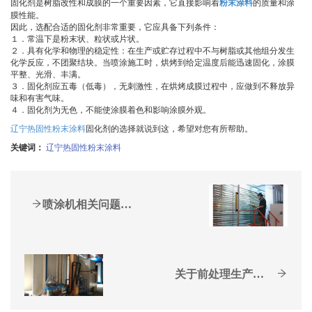
固化剂是树脂改性和成膜的一个重要因素，它直接影响着
粉末涂料
的质量和涂
膜性能。
因此，选配合适的固化剂非常重要，它应具备下列条件：
１．常温下是粉末状、粒状或片状。
２．具有化学和物理的稳定性：在生产或贮存过程中不与树脂或其他组分发生
化学反应，不团聚结块。当喷涂施工时，烘烤到给定温度后能迅速固化，涂膜
平整、光滑、丰满。
３．固化剂应五毒（低毒），无刺激性，在烘烤成膜过程中，应做到不释放异
味和有害气味。
４．固化剂为无色，不能使涂膜着色和影响涂膜外观。
辽宁热固性粉末涂料
固化剂的选择就说到这，希望对您有所帮助。
关键词：
辽宁热固性粉末涂料
喷涂机相关问题，怎么解决？
关于前处理生产线，这些你...