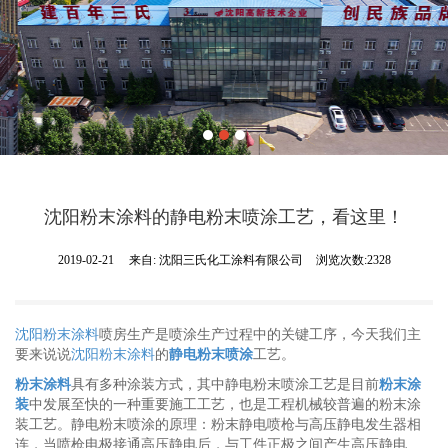
沈阳粉末涂料的静电粉末喷涂工艺，看这里！
2019-02-21
来自:
沈阳三氏化工涂料有限公司
浏览次数:2328
沈阳粉末涂料
喷房生产是喷涂生产过程中的关键工序，今天我们主
要来说说
沈阳粉末涂料
的
静电粉末喷涂
工艺。
粉末涂料
具有多种涂装方式，其中静电粉末喷涂工艺是目前
粉末涂
装
中发展至快的一种重要施工工艺，也是工程机械较普遍的粉末涂
装工艺。静电粉末喷涂的原理：粉末静电喷枪与高压静电发生器相
连，当喷枪电极接通高压静电后，与工件正极之间产生高压静电