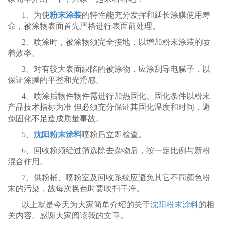
1、为使
粉末涂装
的特性能充分发挥和延长涂膜使用寿
命，被涂物表面首先严格进行表面前处理。
2、喷涂时，被涂物须完全接地，以增加粉末涂装的喷
着效率。
3、对有较大表面缺陷的被涂物，应涂刮导电腻子，以
保证涂膜的平整和光滑感。
4、喷涂后物件物件需进行加热固化、固化条件以粉末
产品技术指标为准 但必须充分保证其固化温度和时间，避
免固化不足造成质量事故。
5、
沈阳粉末涂料
喷粉后立即检查。
6、回收粉须经过筛选除去杂物后，按一定比例与新粉
混合作用。
7、供粉桶、喷粉室及回收系统应避免其它不同颜色粉
末的污染，故每次换色时要吹扫干净。
以上就是今天为大家简单介绍的关于
沈阳粉末涂料
的相
关内容。感谢大家阅读我的文章。