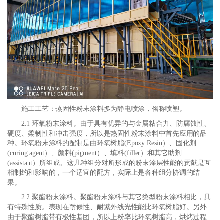
施工工艺：热固性粉末涂料多为静电喷涂，俗称喷塑。
2.1 环氧粉末涂料。由于具有优异的与金属粘合力、防腐蚀性、
硬度、柔韧性和冲击强度，所以是热固性粉末涂料中首先应用的品
种。环氧粉末涂料的配制是由环氧树脂(Epoxy Resin）、固化剂
(curing agent）、颜料(pigment）、填料(filler）和其它助剂
(assistant）所组成。这几种组分对所形成的粉末涂层性能的贡献是互
相制约和影响的，一个适宜的配方，实际上是各种组分协调的结
果。
2.2 聚酯粉末涂料。聚酯粉末涂料与其它类型粉末涂料相比，具
有特殊性质。表现在耐候性、耐紫外线光性能比环氧树脂好。另外
由于聚酯树脂带有极性基团，所以上粉率比环氧树脂高，烘烤过程