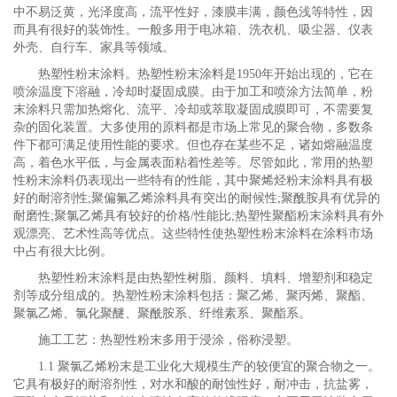
中不易泛黄，光泽度高，流平性好，漆膜丰满，颜色浅等特性，因
而具有很好的装饰性。一般多用于电冰箱、洗衣机、吸尘器、仪表
外壳、自行车、家具等领域。
热塑性粉末涂料。热塑性粉末涂料是1950年开始出现的，它在
喷涂温度下溶融，冷却时凝固成膜。由于加工和喷涂方法简单，粉
末涂料只需加热熔化、流平、冷却或萃取凝固成膜即可，不需要复
杂的固化装置。大多使用的原料都是市场上常见的聚合物，多数条
件下都可满足使用性能的要求。但也存在某些不足，诸如熔融温度
高，着色水平低，与金属表面粘着性差等。尽管如此，常用的热塑
性粉末涂料仍表现出一些特有的性能，其中聚烯烃粉末涂料具有极
好的耐溶剂性;聚偏氟乙烯涂料具有突出的耐候性;聚酰胺具有优异的
耐磨性;聚氯乙烯具有较好的价格/性能比;热塑性聚酯粉末涂料具有外
观漂亮、艺术性高等优点。这些特性使热塑性粉末涂料在涂料市场
中占有很大比例。
热塑性粉末涂料是由热塑性树脂、颜料、填料、增塑剂和稳定
剂等成分组成的。热塑性粉末涂料包括：聚乙烯、聚丙烯、聚酯、
聚氯乙烯、氯化聚醚、聚酰胺系、纤维素系、聚酯系。
施工工艺：热塑性粉末多用于浸涂，俗称浸塑。
1.1 聚氯乙烯粉末是工业化大规模生产的较便宜的聚合物之一。
它具有极好的耐溶剂性，对水和酸的耐蚀性好，耐冲击，抗盐雾，