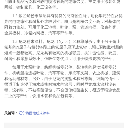
可防止食品污染和对静电喷涂有高的绝缘强度。主要用于涂装金属
网板、钢制家具、化工设备等。
1.2 聚乙烯粉末涂层具有优良的防腐蚀性能，耐化学药品性及优
异的电绝缘性和耐紫外线辐射性。缺点是机械强度不高，对基体的
附着力较差。可用于化工池槽、叶轮、泵、管道内壁、仪表外壳、
金属板材、冰箱内网板、汽车零部件等。
1.3 尼龙粉末涂料。尼龙（Nylon）又称聚酰胺，由于分子链上
氯基的N原子与相邻链段上的氢原子易形成氢键，所以聚酰胺树脂的
熔点一般都较高。尼龙具有较高的机械强度、抗冲击性能、硬度、
耐磨性和摩擦系数小、低吸尘等优点，可用于特殊要求的部件。
如用于水泵叶轮、纺织机械零部件、柴油机的起动活塞零部
件、机帆船推进器叶轮、汽车车轮、摩托车支架、农业机械、建筑
和运动器材等。另外，由于尼龙的抗盐水和对霉菌、细菌的惰性，
很适于制造浸于海水或接触海水的涂层，同时尼龙粉末涂料没有
毒、没有味，不被霉菌侵蚀，不会促使细菌生长，很适于喷涂食品
工业的零部件，饮用水管和食品包装等。
关键词：
辽宁热固性粉末涂料