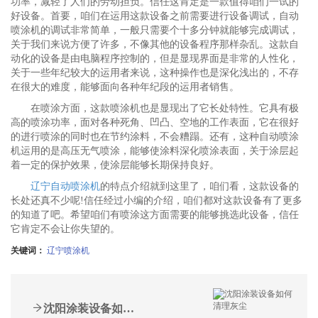
功率，减轻了人们的劳动担负。信任这肯定是一款值得咱们一试的
好设备。首要，咱们在运用这款设备之前需要进行设备调试，自动
喷涂机的调试非常简单，一般只需要个十多分钟就能够完成调试，
关于我们来说方便了许多，不像其他的设备程序那样杂乱。这款自
动化的设备是由电脑程序控制的，但是显现界面是非常的人性化，
关于一些年纪较大的运用者来说，这种操作也是深化浅出的，不存
在很大的难度，能够面向各种年纪段的运用者销售。
在喷涂方面，这款喷涂机也是显现出了它长处特性。它具有极
高的喷涂功率，面对各种死角、凹凸、空地的工作表面，它在很好
的进行喷涂的同时也在节约涂料，不会糟蹋。还有，这种自动喷涂
机运用的是高压无气喷涂，能够使涂料深化喷涂表面，关于涂层起
着一定的保护效果，使涂层能够长期保持良好。
辽宁自动喷涂机
的特点介绍就到这里了，咱们看，这款设备的
长处还真不少呢!信任经过小编的介绍，咱们都对这款设备有了更多
的知道了吧。希望咱们有喷涂这方面需要的能够挑选此设备，信任
它肯定不会让你失望的。
关键词：
辽宁喷涂机
沈阳涂装设备如何清理灰尘