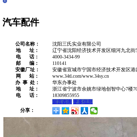
汽车配件
公司名称：
沈阳三氏实业有限公司
地 址：
辽宁省沈阳经济技术开发区细河九北街
电 话：
4000-3434-99
邮 编：
110141
安徽厂址：
安徽省宣城市宁国市经济技术开发区港口
网 站：
www.34tl.com/www.34sy.cn
办 事 处：
华东办事处
地 址：
浙江省宁波市余姚市绿地创智中心7楼70
电 话：
18309855955
留言咨询
更多信息
分享：