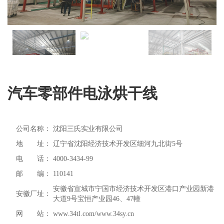
汽车零部件电泳烘干线
公司名称：
沈阳三氏实业有限公司
地 址：
辽宁省沈阳经济技术开发区细河九北街5号
电 话：
4000-3434-99
邮 编：
110141
安徽省宣城市宁国市经济技术开发区港口产业园新港
安徽厂址：
大道9号宝恒产业园46、47幢
网 站：
www.34tl.com/www.34sy.cn