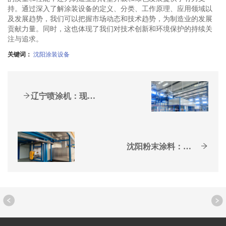
持。通过深入了解涂装设备的定义、分类、工作原理、应用领域以
及发展趋势，我们可以把握市场动态和技术趋势，为制造业的发展
贡献力量。同时，这也体现了我们对技术创新和环境保护的持续关
注与追求。
关键词：
沈阳涂装设备
辽宁喷涂机：现代工业涂装的利器
沈阳粉末涂料：环保的涂装新星