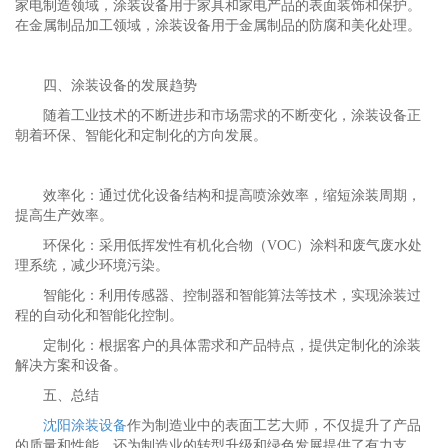
家电制造领域，涂装设备用于家具和家电产品的表面装饰和保护。
在金属制品加工领域，涂装设备用于金属制品的防腐和美化处理。
四、涂装设备的发展趋势
随着工业技术的不断进步和市场需求的不断变化，涂装设备正
朝着环保、智能化和定制化的方向发展。
效率化：通过优化设备结构和提高喷涂效率，缩短涂装周期，
提高生产效率。
环保化：采用低挥发性有机化合物（VOC）涂料和废气废水处
理系统，减少环境污染。
智能化：利用传感器、控制器和智能算法等技术，实现涂装过
程的自动化和智能化控制。
定制化：根据客户的具体需求和产品特点，提供定制化的涂装
解决方案和设备。
五、总结
沈阳涂装设备
作为制造业中的表面工艺大师，不仅提升了产品
的质量和性能，还为制造业的转型升级和绿色发展提供了有力支