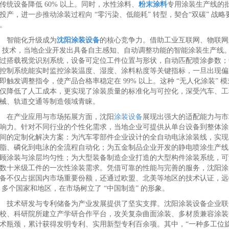
传统设备降低 60% 以上。同时，水性涂料、
粉末涂料
专用涂装生产线的
投产，进一步推动涂装过程向 “零污染、低能耗” 转型，契合“双碳” 战略
。
智能化升级成为
沈阳涂装设备
的核心竞争力。借助工业互联网、物联网
I 技术，当地企业开发出具备自主感知、自动调整功能的智能涂装生产线
过搭载视觉识别系统，设备可定位工件位置与形状，自动匹配喷涂参数；
控制系统能实时监控涂装温度、湿度、涂料粘度等关键指标，一旦出现偏
即触发调整指令，使产品合格率稳定在 99% 以上。这种 “无人化涂装” 模
仅降低了人工成本，更实现了涂装质量的标准化与可控化，深受汽车、工
械、轨道交通等制造领域青睐。
在产业应用与市场拓展方面，沈阳
涂装设备
展现出强大的适配能力与市
响力。针对不同行业的个性化需求，当地企业可提供从单台设备到整体涂
间的定制化解决方案：为汽车零部件企业设计的全自动电泳涂装线，实现
脂、磷化到电泳的全流程自动化；为五金制品企业开发的静电喷涂生产线
顾涂装与涂层均匀性；为大型装备制造企业打造的大型构件涂装系统，可
数十米级工件的一次性涂装需求。凭借可靠的性能与完善的服务，沈阳涂
备不仅占据国内市场重要份额，还通过欧盟、北美等地区的技术认证，远
0 多个国家和地区，在市场树立了 “中国制造” 的形象。
技术研发与专利储备为产业发展提供了坚实支撑。沈阳涂装设备企业联
校、科研院所建立产学研合作平台，攻关复杂曲面涂装、多材质兼容涂装
术瓶颈，累计获得发明专利、实用新型专利百余项。其中，“一种多工位