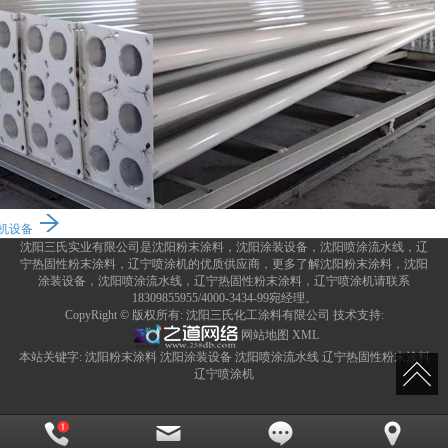
机设备
沈阳三氏实业有限公司是沈阳粉末涂料，沈阳涂装设备，沈阳喷涂流水线，辽
宁热固性粉末涂料，辽宁喷涂机的优质供应商，更多了解沈阳粉末涂料，沈阳
涂装设备，沈阳喷涂流水线，辽宁热固性粉末涂料，辽宁喷涂机请联系
18309855955/4000-3434-99宛经理。
CopyRight © 版权所有:
沈阳三氏化工涂料有限公司
技术支持:
网站地图
XML
本站关键字:
沈阳粉末涂料
沈阳涂装设备
沈阳喷涂流水线
辽宁热固性粉末涂料
辽宁喷涂机