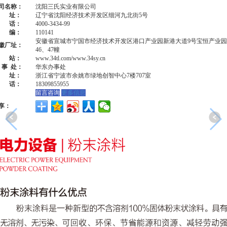
司名称：
沈阳三氏实业有限公司
 址：
辽宁省沈阳经济技术开发区细河九北街5号
 话：
4000-3434-99
 编：
110141
安徽省宣城市宁国市经济技术开发区港口产业园新港大道9号宝恒产业园
徽厂址：
46、47幢
 站：
www.34tl.com/www.34sy.cn
 事 处：
华东办事处
 址：
浙江省宁波市余姚市绿地创智中心7楼707室
 话：
18309855955
留言咨询
更多信息
享：