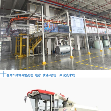
​登高车结构件前处理+电泳+喷漆+喷粉一体 化流水线