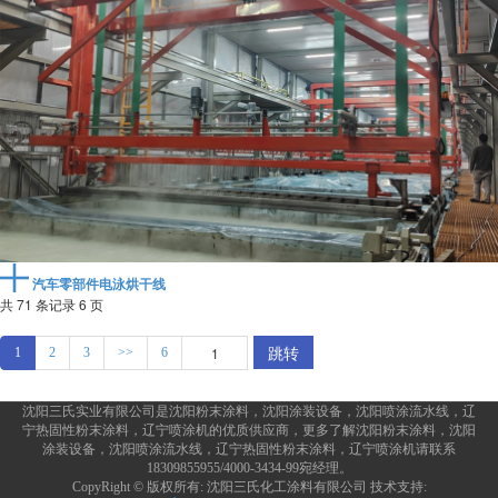
汽车零部件电泳烘干线
共 71 条记录 6 页
跳转
1
2
3
>>
6
沈阳三氏实业有限公司是沈阳粉末涂料，沈阳涂装设备，沈阳喷涂流水线，辽
宁热固性粉末涂料，辽宁喷涂机的优质供应商，更多了解沈阳粉末涂料，沈阳
涂装设备，沈阳喷涂流水线，辽宁热固性粉末涂料，辽宁喷涂机请联系
18309855955/4000-3434-99宛经理。
CopyRight © 版权所有:
沈阳三氏化工涂料有限公司
技术支持: